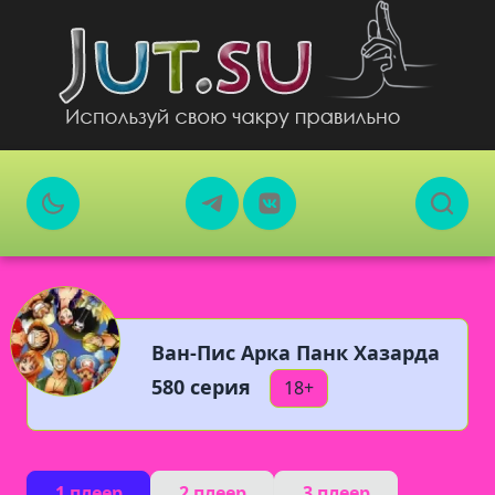
Ван-Пис Арка Панк Хазарда
580 серия
18+
1 плеер
2 плеер
3 плеер