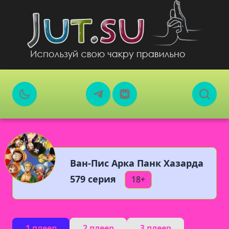
Ван-Пис Арка Панк Хазарда
579 серия
18+
1 плеер
2 плеер
3 плеер