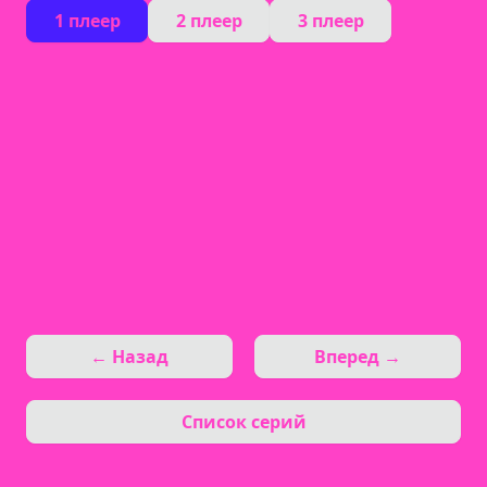
1 плеер
2 плеер
3 плеер
← Назад
Вперед →
Список серий