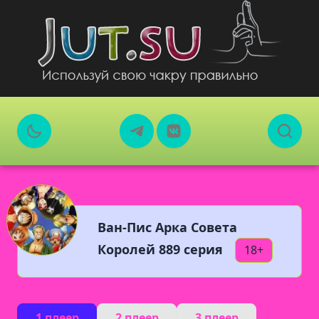
Ван-Пис Арка Совета
Королей 889 серия
18+
1 плеер
2 плеер
3 плеер