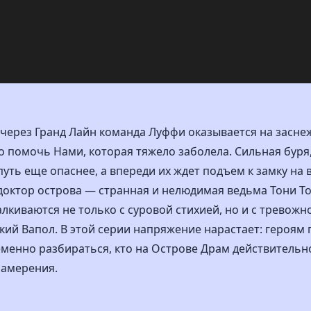
 через Гранд Лайн команда Луффи оказывается на засн
о помочь Нами, которая тяжело заболела. Сильная буря
уть еще опаснее, а впереди их ждет подъем к замку на в
доктор острова — странная и нелюдимая ведьма Тони Т
лкиваются не только с суровой стихией, но и с тревож
окий Вапол. В этой серии напряжение нарастает: героям
менно разбираться, кто на Острове Драм действительно
намерения.