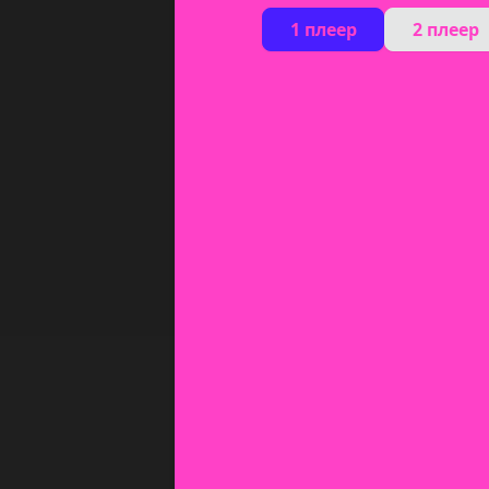
1 плеер
2 плеер