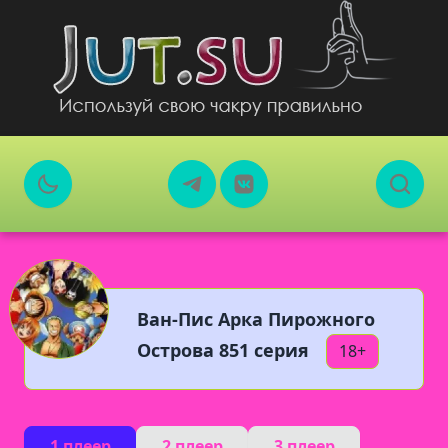
Ван-Пис Арка Пирожного
Острова 851 серия
18+
1 плеер
2 плеер
3 плеер