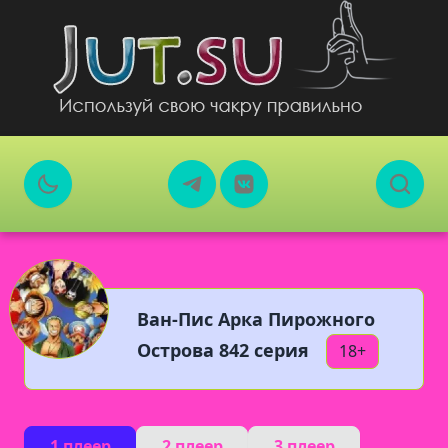
Ван-Пис Арка Пирожного
Острова 842 серия
18+
1 плеер
2 плеер
3 плеер