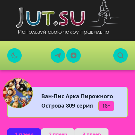
Ван-Пис Арка Пирожного
Острова 809 серия
18+
1 плеер
2 плеер
3 плеер