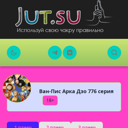
Ван-Пис Арка Дзо 776 серия
18+
1 плеер
2 плеер
3 плеер