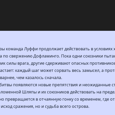
озы команда Луффи продолжает действовать в условиях 
на по свержению Дофламинго. Пока одни союзники пыта
ник силы врага, другие сдерживают опасных противник
стает: каждый шаг может сорвать весь замысел, а про
варнее, чем казалось сначала.
битвы появляются новые препятствия и неожиданные с
ломенной Шляпы и их союзников действовать на предел
о превращается в отчаянную гонку со временем, где о
исход сражения, но и судьба всего острова.