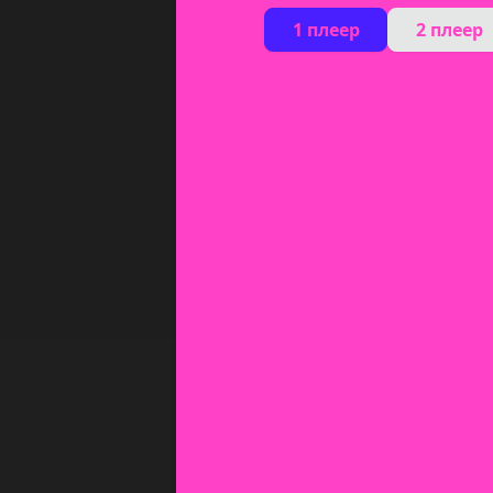
1 плеер
2 плеер