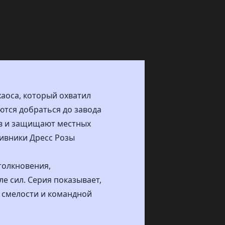
хаоса, который охватил
ются добраться до завода
ов и защищают местных
тивники Дресс Розы
толкновения,
е сил. Серия показывает,
т смелости и командной