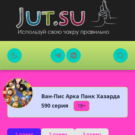
Ван-Пис Арка Панк Хазарда
590 серия
18+
1 плеер
2 плеер
3 плеер