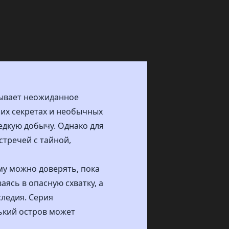
рывает неожиданное
них секретах и необычных
едкую добычу. Однако для
стречей с тайной,
му можно доверять, пока
аясь в опасную схватку, а
следия. Серия
ький остров может