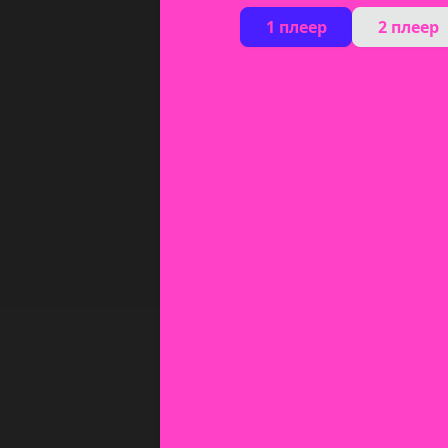
1 плеер
2 плеер