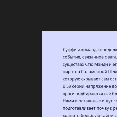
Луффи и команда продолж
событие, связанное с заг
существах Стю Мэнди и е
пиратов Соломенной Шляпы
которую скрывает сам ост
В 59 серии напряжение во
враги подбираются все бли
Нами и остальные ищут сп
подготавливает почву к 
хранить большую тайну, 