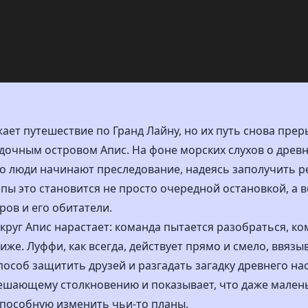
ает путешествие по Гранд Лайну, но их путь снова пре
адочным островом Апис. На фоне морских слухов о древ
го люди начинают преследование, надеясь заполучить р
 это становится не просто очередной остановкой, а в
ров и его обитатели.
круг Апис нарастает: команда пытается разобраться, ко
же. Луффи, как всегда, действует прямо и смело, ввязыв
особ защитить друзей и разгадать загадку древнего на
решающему столкновению и показывает, что даже мален
способную изменить чьи-то планы.