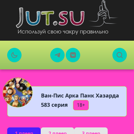
Ван-Пис Арка Панк Хазарда
583 серия
18+
1 плеер
2 плеер
3 плеер