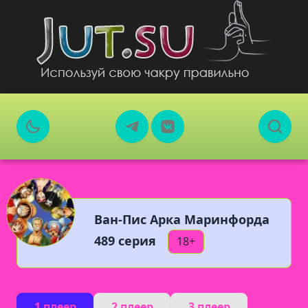
Ван-Пис Арка Маринфорда
489 серия
18+
1 плеер
2 плеер
3 плеер