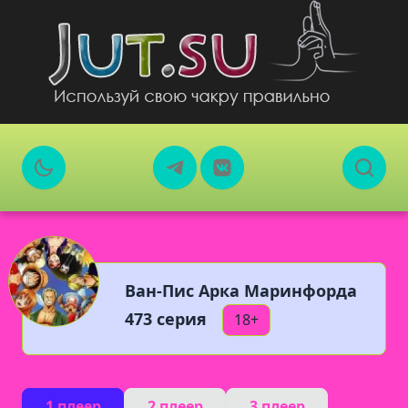
Ван-Пис Арка Маринфорда
473 серия
18+
1 плеер
2 плеер
3 плеер