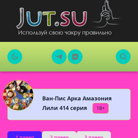
Ван-Пис Арка Амазония
Лили 414 серия
18+
1 плеер
2 плеер
3 плеер