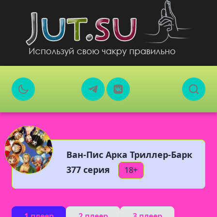
Ван-Пис Арка Триллер-Барк
377 серия
18+
1 плеер
2 плеер
3 плеер