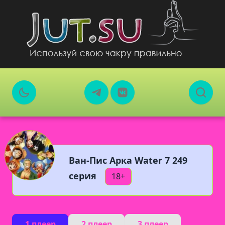
Ван-Пис Арка Water 7 249
серия
18+
1 плеер
2 плеер
3 плеер