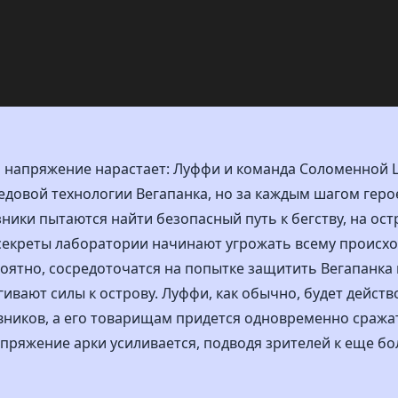
а напряжение нарастает: Луффи и команда Соломенно
едовой технологии Вегапанка, но за каждым шагом гер
ники пытаются найти безопасный путь к бегству, на ос
 секреты лаборатории начинают угрожать всему происх
роятно, сосредоточатся на попытке защитить Вегапанка
гивают силы к острову. Луффи, как обычно, будет действ
вников, а его товарищам придется одновременно сражат
апряжение арки усиливается, подводя зрителей к еще б