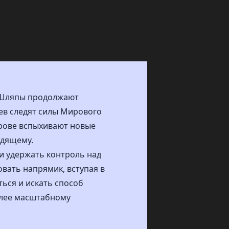
й Шляпы продолжают
оев следят силы Мирового
трове вспыхивают новые
одящему.
 и удержать контроль над
овать напрямик, вступая в
ься и искать способ
олее масштабному