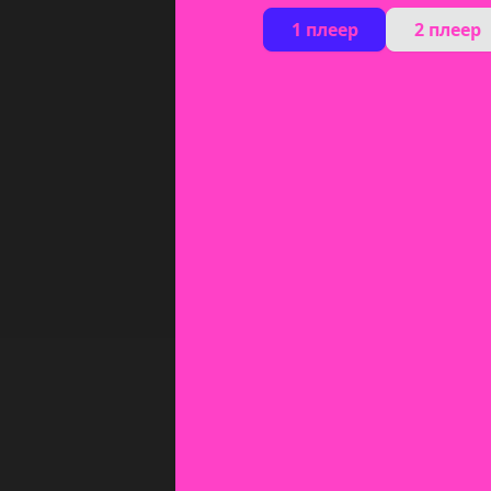
1 плеер
2 плеер