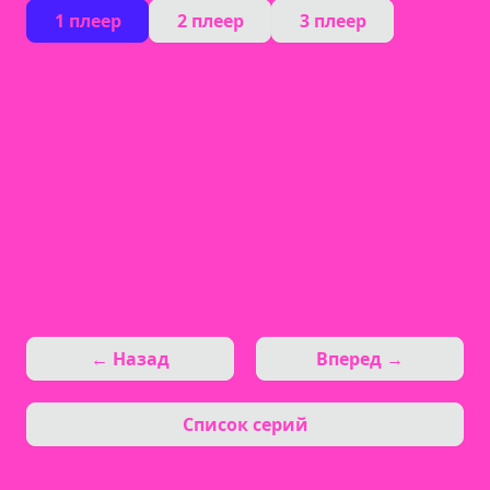
1 плеер
2 плеер
3 плеер
← Назад
Вперед →
Список серий