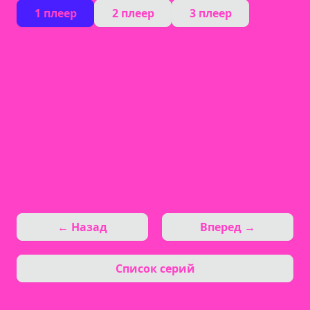
1 плеер
2 плеер
3 плеер
← Назад
Вперед →
Список серий