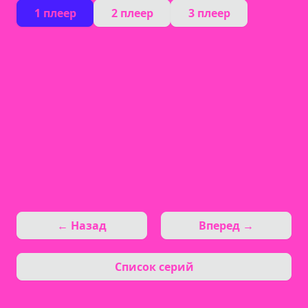
1 плеер
2 плеер
3 плеер
← Назад
Вперед →
Список серий