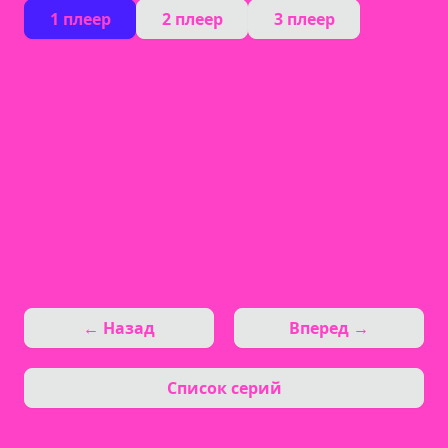
1 плеер
2 плеер
3 плеер
← Назад
Вперед →
Список серий