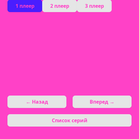
1 плеер
2 плеер
3 плеер
← Назад
Вперед →
Список серий