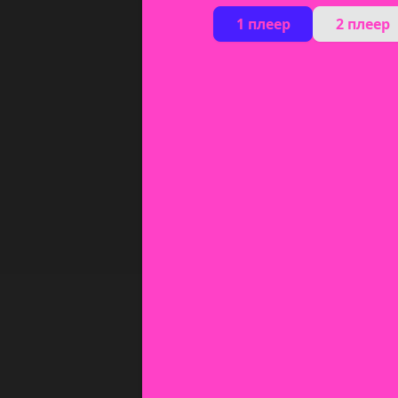
1 плеер
2 плеер