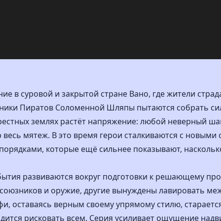
е в суровой и закрытой стране Вано, где жители страд
зники Пиратов Соломенной Шляпы пытаются собрать си
крестных землях растёт напряжение: любой неверный ш
р весь мятеж. В это время герои сталкиваются с новым
порядками, которые ещё сильнее показывают, наскольк
события развиваются вокруг подготовки к решающему пр
союзников и оружие, другие вынуждены лавировать меж
и, оставаясь верным своему упрямому стилю, стараетс
ходится рисковать всем. Серия усиливает ощущение над