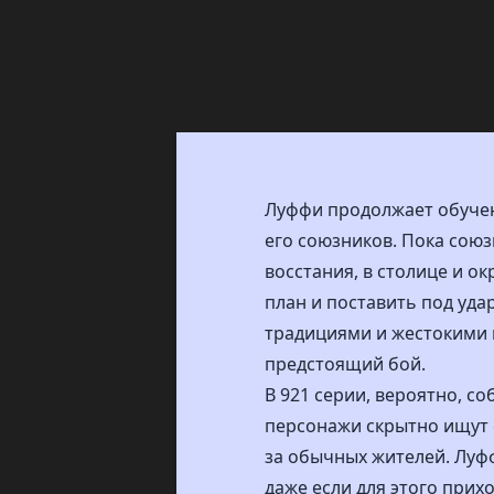
Луффи продолжает обучени
его союзников. Пока сою
восстания, в столице и о
план и поставить под уда
традициями и жестокими 
предстоящий бой.
В 921 серии, вероятно, 
персонажи скрытно ищут 
за обычных жителей. Луфф
даже если для этого при