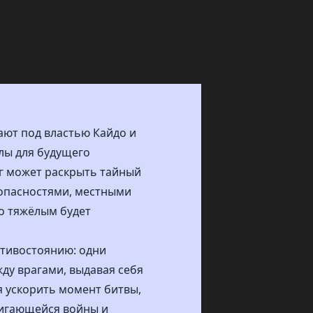
ают под властью Кайдо и
лы для будущего
аг может раскрыть тайный
и опасностями, местными
о тяжёлым будет
отивостоянию: одни
ду врагами, выдавая себя
я ускорить момент битвы,
вигающейся войны и