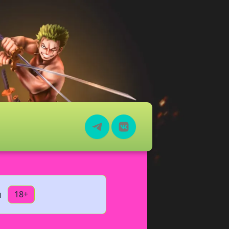
я
18+