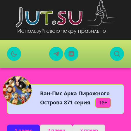
Ван-Пис Арка Пирожного
Острова 871 серия
18+
1 плеер
2 плеер
3 плеер