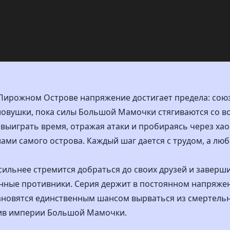
а Пирожном Острове напряжение достигает предела: со
ловушки, пока силы Большой Мамочки стягиваются со вс
выиграть время, отражая атаки и пробираясь через ха
ами самого острова. Каждый шаг дается с трудом, а лю
ильнее стремится добраться до своих друзей и заверши
ные противники. Серия держит в постоянном напряжени
ановятся единственным шансом вырваться из смертель
ив империи Большой Мамочки.