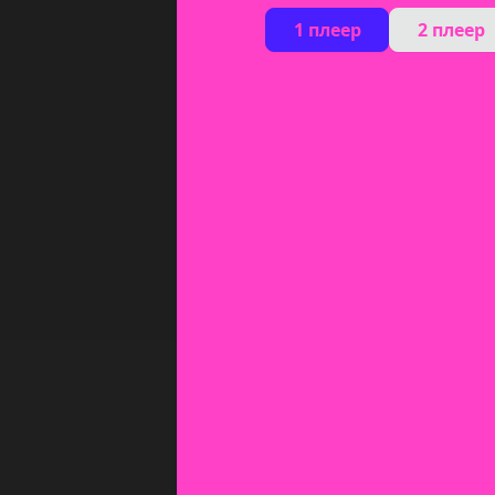
1 плеер
2 плеер