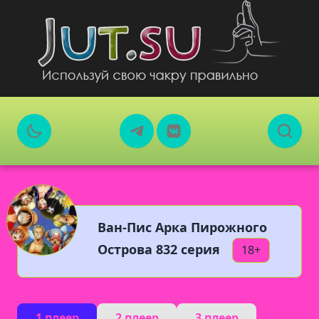
Ван-Пис Арка Пирожного
Острова 832 серия
18+
1 плеер
2 плеер
3 плеер