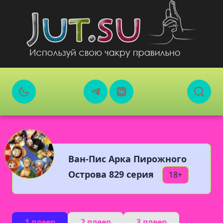
Ван-Пис Арка Пирожного
Острова 829 серия
18+
1 плеер
2 плеер
3 плеер