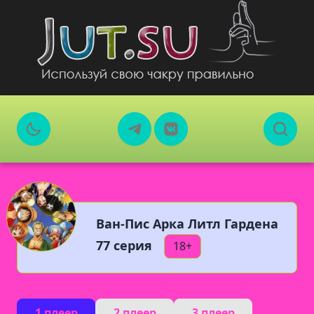
Ван-Пис Арка Литл Гардена
77 серия
18+
1 плеер
2 плеер
3 плеер