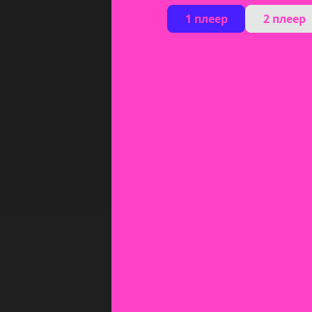
1 плеер
2 плеер