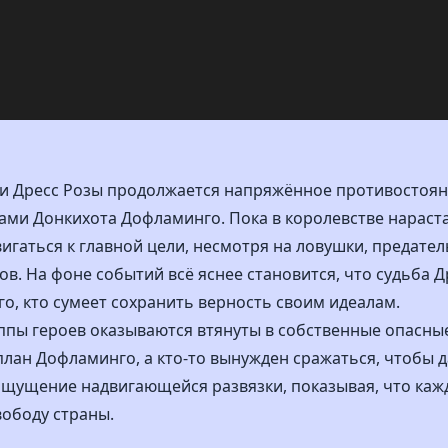
рки Дресс Розы продолжается напряжённое противостоя
ми Донкихота Дофламинго. Пока в королевстве нарастае
игаться к главной цели, несмотря на ловушки, предате
ов. На фоне событий всё яснее становится, что судьба Д
ого, кто сумеет сохранить верность своим идеалам.
пы героев оказываются втянуты в собственные опасные
план Дофламинго, а кто-то вынужден сражаться, чтобы 
 ощущение надвигающейся развязки, показывая, что каж
ободу страны.