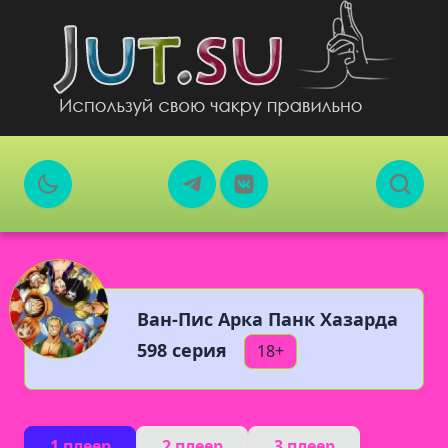
Ван-Пис Арка Панк Хазарда
598 серия
18+
1 плеер
2 плеер
3 плеер