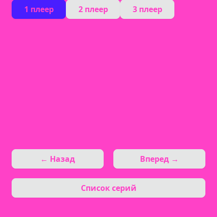
1 плеер
2 плеер
3 плеер
← Назад
Вперед →
Список серий