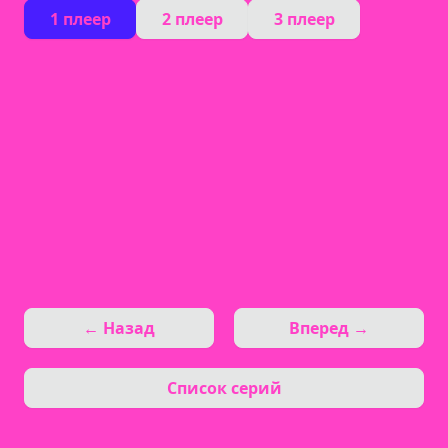
1 плеер
2 плеер
3 плеер
← Назад
Вперед →
Список серий