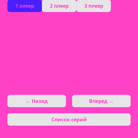
1 плеер
2 плеер
3 плеер
← Назад
Вперед →
Список серий