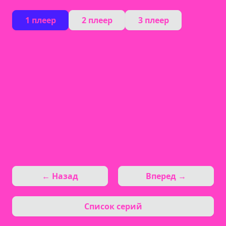
1 плеер
2 плеер
3 плеер
← Назад
Вперед →
Список серий