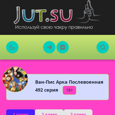
Ван-Пис Арка Послевоенная
492 серия
18+
1 плеер
2 плеер
3 плеер