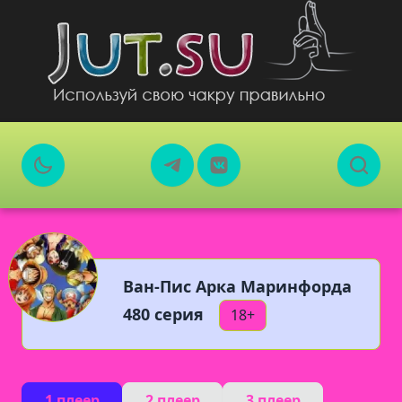
Ван-Пис Арка Маринфорда
480 серия
18+
1 плеер
2 плеер
3 плеер