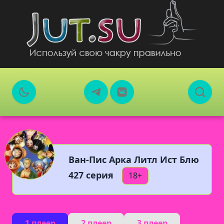
Ван-Пис Арка Литл Ист Блю
427 серия
18+
1 плеер
2 плеер
3 плеер