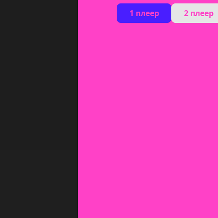
1 плеер
2 плеер