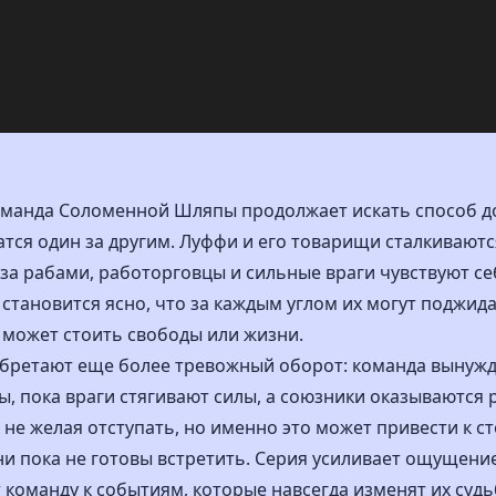
оманда Соломенной Шляпы продолжает искать способ 
атся один за другим. Луффи и его товарищи сталкивают
и за рабами, работорговцы и сильные враги чувствуют се
 становится ясно, что за каждым углом их могут поджид
может стоить свободы или жизни.
обретают еще более тревожный оборот: команда вынуж
, пока враги стягивают силы, а союзники оказываются 
не желая отступать, но именно это может привести к с
ни пока не готовы встретить. Серия усиливает ощущен
команду к событиям, которые навсегда изменят их судь