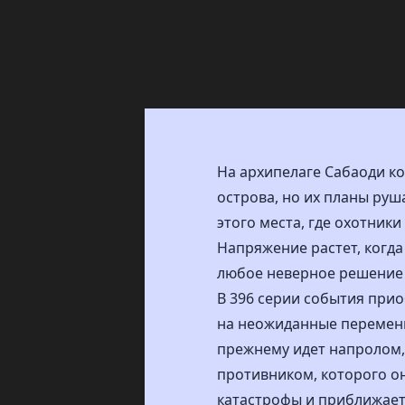
На архипелаге Сабаоди к
острова, но их планы руш
этого места, где охотник
Напряжение растет, когда
любое неверное решение 
В 396 серии события при
на неожиданные перемены
прежнему идет напролом, 
противником, которого о
катастрофы и приближает 