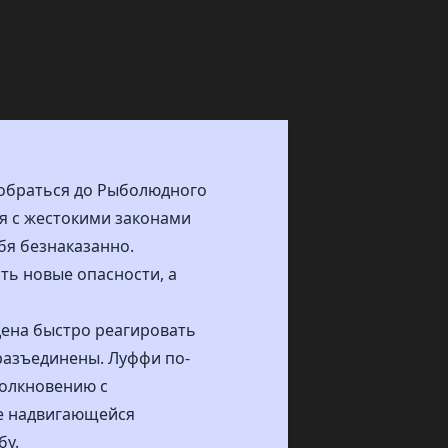
добраться до Рыболюдного
ся с жестокими законами
бя безнаказанно.
ать новые опасности, а
дена быстро реагировать
разъединены. Луффи по-
толкновению с
ие надвигающейся
бу.