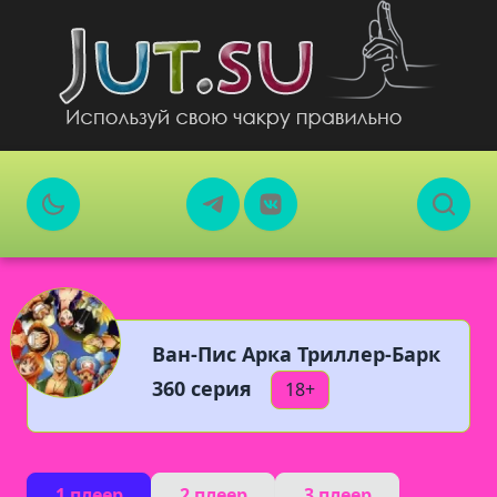
Ван-Пис Арка Триллер-Барк
360 серия
18+
1 плеер
2 плеер
3 плеер