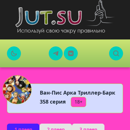
Ван-Пис Арка Триллер-Барк
358 серия
18+
1 плеер
2 плеер
3 плеер