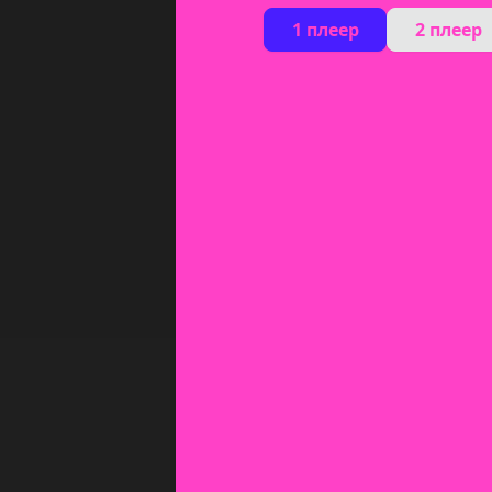
1 плеер
2 плеер