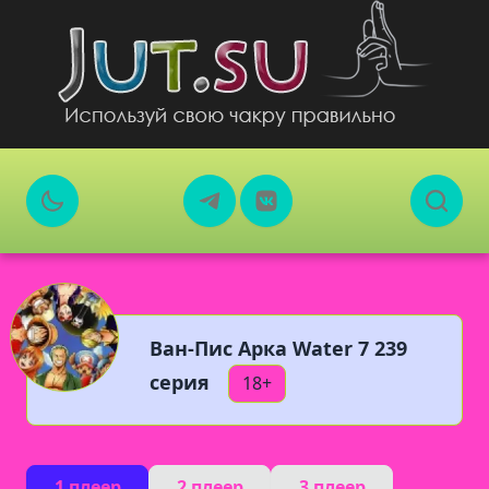
Ван-Пис Арка Water 7 239
серия
18+
1 плеер
2 плеер
3 плеер