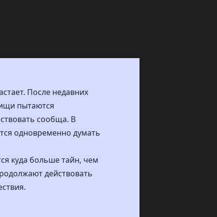
астает. После недавних
рищи пытаются
йствовать сообща. В
ится одновременно думать
ся куда больше тайн, чем
 продолжают действовать
ествия.