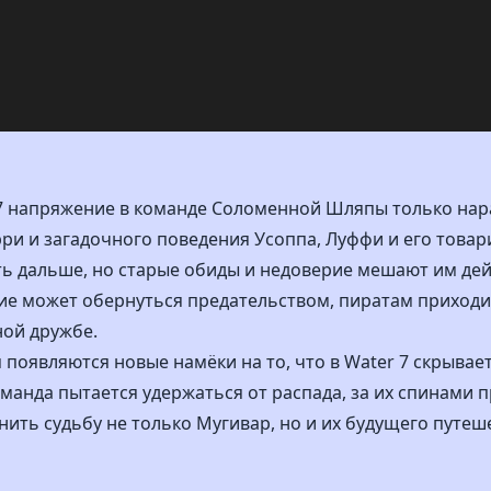
 7 напряжение в команде Соломенной Шляпы только нар
рри и загадочного поведения Усоппа, Луффи и его това
ть дальше, но старые обиды и недоверие мешают им де
ние может обернуться предательством, пиратам приход
ной дружбе.
появляются новые намёки на то, что в Water 7 скрывает
оманда пытается удержаться от распада, за их спинами
нить судьбу не только Мугивар, но и их будущего путеш