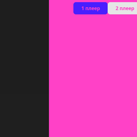
1 плеер
2 плеер