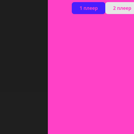
1 плеер
2 плеер