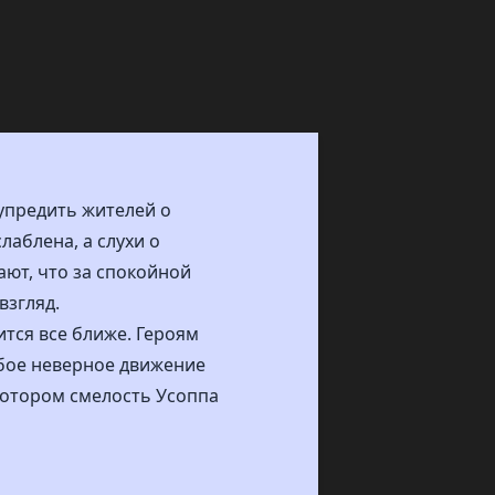
упредить жителей о
лаблена, а слухи о
ают, что за спокойной
взгляд.
ится все ближе. Героям
юбое неверное движение
котором смелость Усоппа