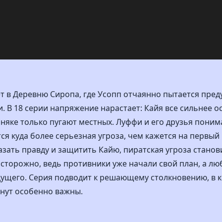
 в Деревню Сиропа, где Усопп отчаянно пытается пред
 В 18 серии напряжение нарастает: Кайя все сильнее ос
няке только пугают местных. Луффи и его друзья поним
я куда более серьезная угроза, чем кажется на первый 
азать правду и защитить Кайю, пиратская угроза станов
осторожно, ведь противники уже начали свой план, а л
дущего. Серия подводит к решающему столкновению, в 
нут особенно важны.