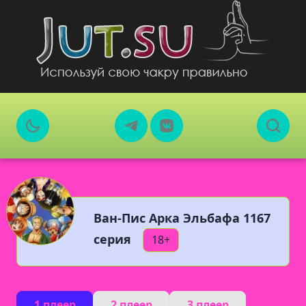
Ван-Пис Арка Эльбафа 1167
серия
18+
1 плеер
2 плеер
3 плеер