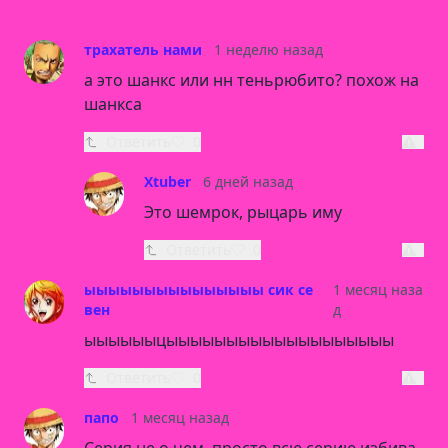
трахатель нами
1 неделю назад
а это шанкс или нн теньрюбито? похож на
шанкса
Ответить
0
Xtuber
6 дней назад
Это шемрок, рыцарь иму
Ответить
0
ыыыыыыыыыыыыыыы сик се
1 месяц наза
вен
д
ыыыыыыцыыыыыыыыыыыыыыыыыыы
Ответить
0
папо
1 месяц назад