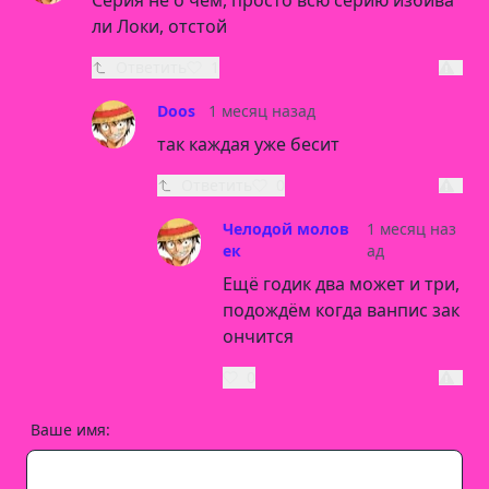
Серия не о чем, просто всю серию избива
ли Локи, отстой
Ответить
1
Doos
1 месяц назад
так каждая уже бесит
Ответить
0
Челодой молов
1 месяц наз
ек
ад
Ещё годик два может и три,
подождём когда ванпис зак
ончится
0
Ваше имя: