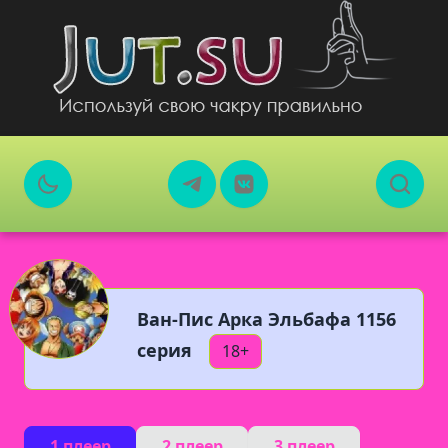
Ван-Пис Арка Эльбафа 1156
серия
18+
1 плеер
2 плеер
3 плеер