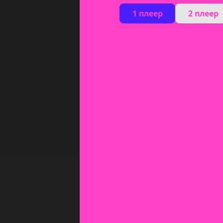
1 плеер
2 плеер