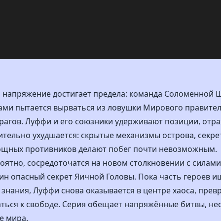
а напряжение достигает предела: команда Соломенной 
ами пытается вырваться из ловушки Мирового правитель
рагов. Луффи и его союзники удерживают позиции, отр
ительно ухудшается: скрытые механизмы острова, секр
ощных противников делают побег почти невозможным.
роятно, сосредоточатся на новом столкновении с силами
н опасный секрет Яичной Головы. Пока часть героев и
 знания, Луффи снова оказывается в центре хаоса, пре
аться к свободе. Серия обещает напряжённые битвы, н
е мира.