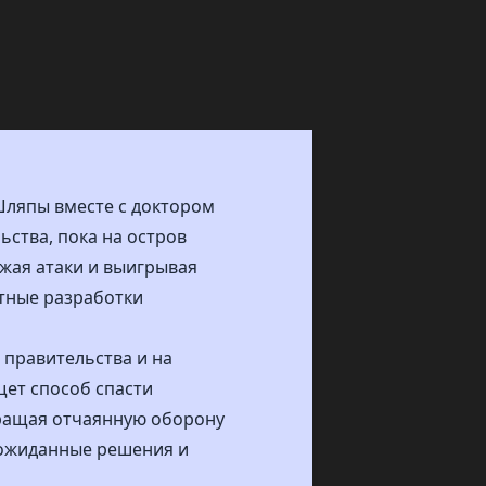
Шляпы вместе с доктором
ства, пока на остров
ажая атаки и выигрывая
етные разработки
 правительства и на
щет способ спасти
вращая отчаянную оборону
еожиданные решения и