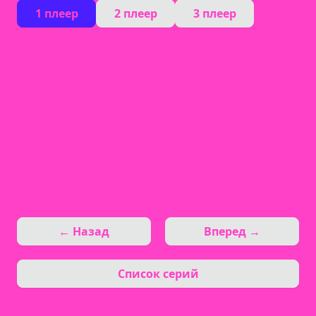
1 плеер
2 плеер
3 плеер
← Назад
Вперед →
Список серий